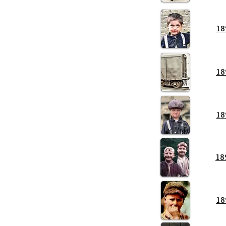
18
18
18
18
18