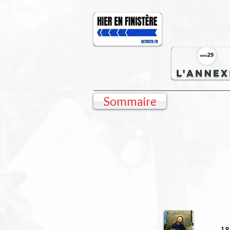
Sommaire
18