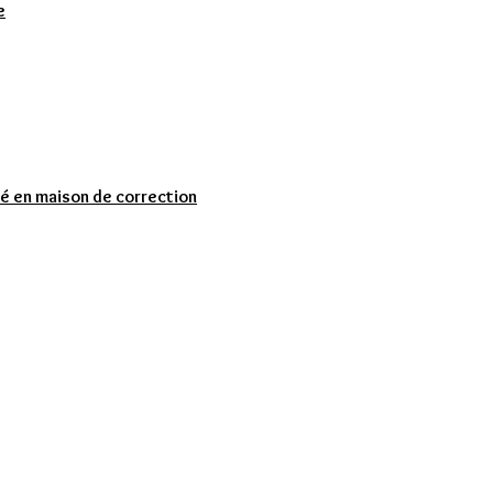
e
yé en maison de correction