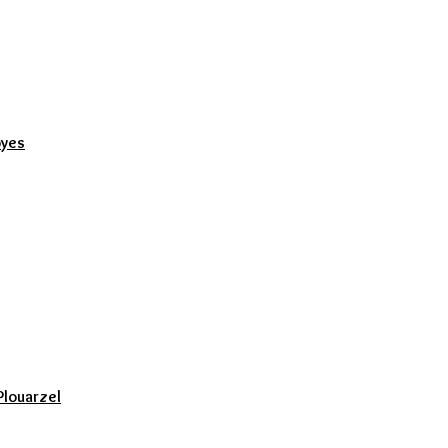
oyes
Plouarzel