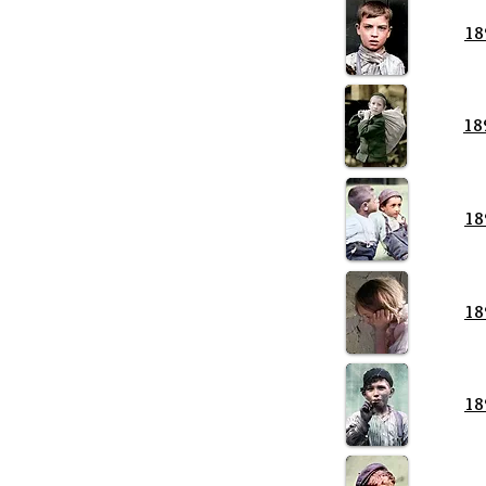
189
189
18
18
18