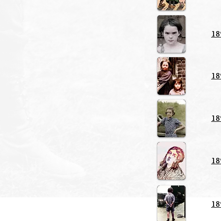
18
18
18
18
18