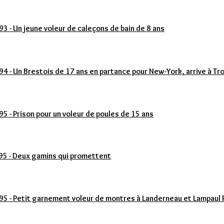
93 - Un jeune voleur de caleçons de bain de 8 ans
94 - Un Brestois de 17 ans en partance pour New-York, arrive à Tr
95 - Prison pour un voleur de poules de 15 ans
95 - Deux gamins qui promettent
95 - Petit garnement voleur de montres à Landerneau et Lampaul 