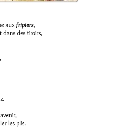
ise aux
fripiers
,
 dans des tiroirs,
,
z.
'avenir,
er les plis.