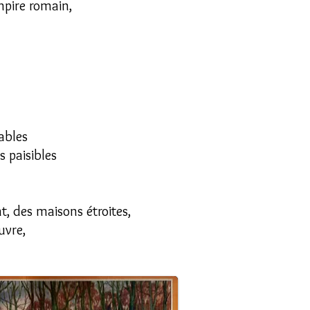
mpire romain,
ables
 paisibles
t, des maisons étroites,
uvre,