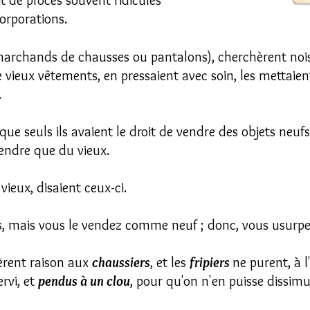
t de procès souvent ridicules
corporations.
archands de chausses ou pantalons), cherchèrent no
 vieux vêtements, en pressaient avec soin, les mettaient
.
que seuls ils avaient le droit de vendre des objets neufs
endre que du vieux.
ieux, disaient ceux-ci.
rs, mais vous le vendez comme neuf ; donc, vous usurpe
èrent raison aux
chaussiers
, et les
fripiers
ne purent, à l
rvi, et
pendus à un clou
, pour qu'on n'en puisse dissimul