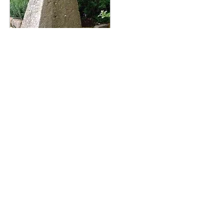
Elle fait 1,75 m de haut, la base fait 1,18
m x 0,77 m.
Il y a 6 trous sur la « façade » : 3 rangées
de 2 trous espacés d'une trentaine de
centimètres.
On peut glisser un doigt dans un trou
jusqu'à 5 cm de profondeur.
Dans plusieurs trous persistent des
fragments de fer dépassant légèrement.
La réutilisation d'une ancienne stèle parait