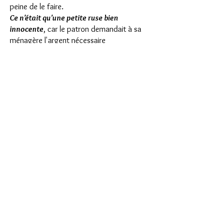
peine de le faire.
Ce n'était qu'une petite ruse bien
innocente
, car le patron demandait à sa
ménagère l'argent nécessaire
pour l'achat du fameux filin, qui pouvait
ainsi être... arrosé par tout l'équipage.
Les bateaux de Kerhorre qui naviguaient
au début du siècle allaient parfois loin du
Stear
, de
Camfrout
ou du
Pouldu
.
Certains prenaient, en effet, pour base
le
Conquet
, afin de pêcher dans l'archipel de
Molène
.
La vie à bord était plus rude et plus
hasardeuse aux mauvais jours.