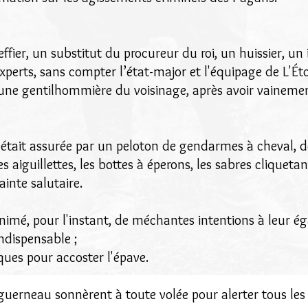
effier, un substitut du procureur du roi, un huissier, un 
xperts, sans compter l’état-major et l'équipage de L'Éto
 une gentilhommière du voisinage, après avoir vainemen
n était assurée par un peloton de gendarmes à cheval, 
s aiguillettes, les bottes à éperons, les sabres cliquet
inte salutaire.
nimé, pour l'instant, de méchantes intentions à leur ég
indispensable ;
ques pour accoster l'épave.
uguerneau sonnèrent à toute volée pour alerter tous le