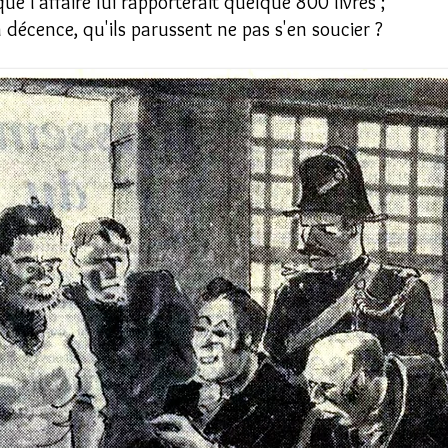
e l'affaire lui rapporterait quelque 800 livres ;
a décence, qu'ils parussent ne pas s'en soucier ?