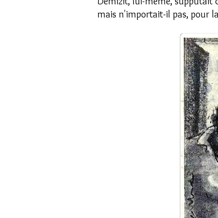
Demizit, lui-même, supputait qu
mais n'importait-il pas, pour l