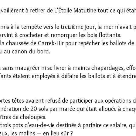
aillèrent à retirer de L'Étoile Matutine tout ce qui était
t mis à la tempête vers le treizième jour, la mer n'avait 
rvint à crocheter et remorquer les bois flottants.
 la chaussée de Garrek-Hir pour repêcher les ballots de 
qu'au canon du bord.
ans maugréer ni se livrer à maints chapardages, effec
nts étaient employés à défaire les ballots et à étendre 
tes têtes avaient refusé de participer aux opérations 
unération de 20 sols par marée qui était allouée à chaqu
îtres de chaloupes.
trois pots d'eau-de-vie destinés à parfaire ce salaire, qu
ux, les malins — en lieu sûr ?