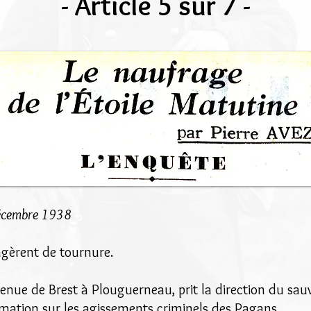
- Article 5 sur 7 -
décembre 1938
ngèrent de tournure.
enue de Brest à Plouguerneau, prit la direction du sau
rmation sur les agissements criminels des Pagans.