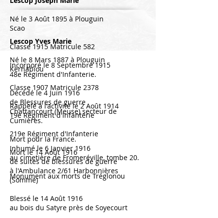
Lescop Joseph Marie
Né le 3 Août 1895 à Plouguin
Scao
Lescop Yves Marie
Classe 1915 Matricule 582
Né le 8 Mars 1887 à Plouguin
Incorporé le 8 Septembre 1915
Kernabiou
48e Régiment d'Infanterie.
Classe 1907 Matricule 2378
Décédé le 4 Juin 1916
de Blessures de guerre
Rappelé à l'activité le 2 Août 1914
Chattancourt (Meuse) secteur de
19e Régiment d'Infanterie
Cumières.
219e Régiment d'Infanterie
Mort pour la France.
Inhumé le 6 Janvier 1916
Mort le 14 Août 1916
au cimetière de Fromeréville, tombe 20.
de suites de blessures de guerre
à l'Ambulance 2/61 Harbonnières
Monument aux morts de Tréglonou
(Somme)
Blessé le 14 Août 1916
au bois du Satyre près de Soyecourt