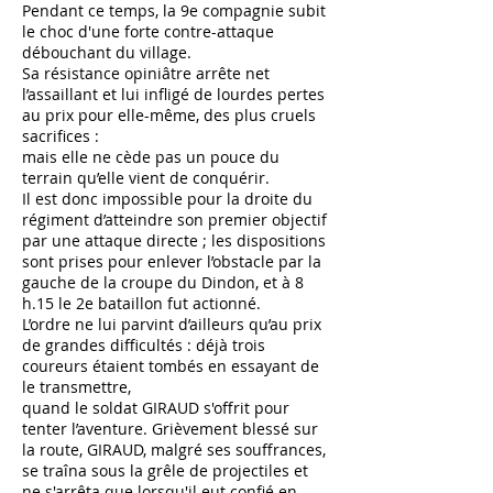
Pendant ce temps, la 9e compagnie subit
le choc d'une forte contre-attaque
débouchant du village.
Sa résistance opiniâtre arrête net
l’assaillant et lui infligé de lourdes pertes
au prix pour elle-même, des plus cruels
sacrifices :
mais elle ne cède pas un pouce du
terrain qu’elle vient de conquérir.
Il est donc impossible pour la droite du
régiment d’atteindre son premier objectif
par une attaque directe ; les dispositions
sont prises pour enlever l’obstacle par la
gauche de la croupe du Dindon, et à 8
h.15 le 2e bataillon fut actionné.
L’ordre ne lui parvint d’ailleurs qu’au prix
de grandes difficultés : déjà trois
coureurs étaient tombés en essayant de
le transmettre,
quand le soldat GIRAUD s'offrit pour
tenter l’aventure. Grièvement blessé sur
la route, GIRAUD, malgré ses souffrances,
se traîna sous la grêle de projectiles et
ne s'arrêta que lorsqu'il eut confié en