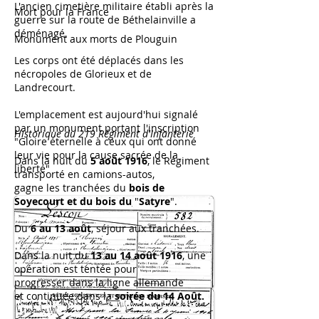
L'ancien cimetière militaire établi après la
Mort pour la France
guerre sur la route de Béthelainville a
déménagé.
Monument aux morts de Plouguin
Les corps ont été déplacés dans les
nécropoles de Glorieux et de
Landrecourt.
L'emplacement est aujourd'hui signalé
par un monument portant l'inscription
Historique du 219 Régiment d'Infanterie
"Gloire éternelle à ceux qui ont donné
leur vie pour la cause sacrée de la
Dans la nuit du
5 août 1916
, le Régiment
liberté"
transporté en camions-autos,
gagne les tranchées du
bois de
Soyecourt et du bois du
"
Satyre
".
Du
6 au 13 août
, séjour aux tranchées.
Dans la nuit du
13 au 14 août 1916
, une
opération est tentée pour
progresser dans la ligne allemande
et continuée dans la
soirée du 14 Août.