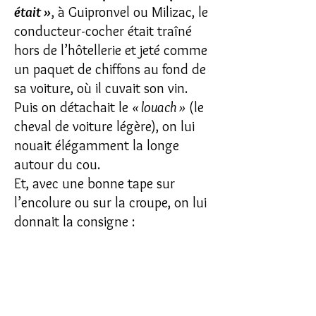
était »
, à Guipronvel ou Milizac, le
conducteur-cocher était traîné
hors de l’hôtellerie et jeté comme
un paquet de chiffons au fond de
sa voiture, où il cuvait son vin.
Puis on détachait le
« louach »
(le
cheval de voiture légère), on lui
nouait élégamment la longe
autour du cou.
Et, avec une bonne tape sur
l’encolure ou sur la croupe, on lui
donnait la consigne :
« Allez ! Renvoie ton patron chez
lui !
Mais prends garde tout de même
un peu … dans les tournants ! »