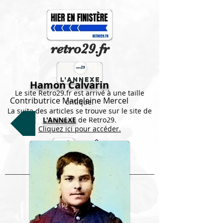
retro29.fr
Hamon Calvarin
Le site Retro29.fr est arrivé à une taille
Contributrice Madeleine Mercel
critique.
La suite des articles se trouve sur le site de
Retour Sommaire
L'ANNEXE
de Retro29.
Cliquez ici pour accéder.
Journal
Accueil
Publication journalière