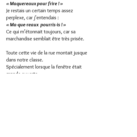
« Maquereaux pour frire ! »
Je restais un certain temps assez
perplexe, car j’entendais :
« Ma-que-reaux pourris-is ! »
Ce qui m’étonnait toujours, car sa
marchandise semblait être très prisée.
Toute cette vie de la rue montait jusque
dans notre classe.
Spécialement lorsque la fenêtre était
grande ouverte.
On pouvait deviner tout ce qui se passait
à l’extérieur.
Voici le marchand de journaux :
« L’Ouest-Éclair ! Le Petit-Breton-on ! »
Puis, encore un autre à la voix légèrement
plus aiguë :
« La Dépêche ! La Dé-pê-êche ! »