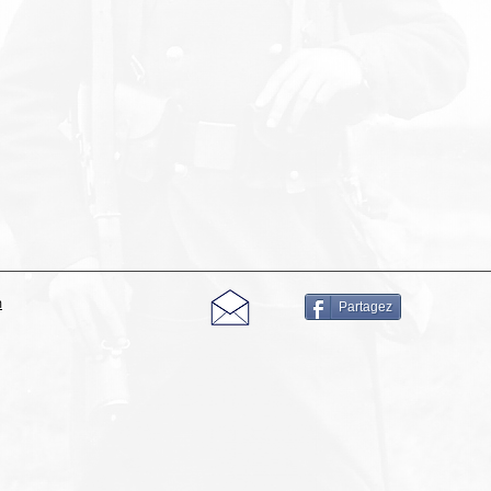
m
Partagez