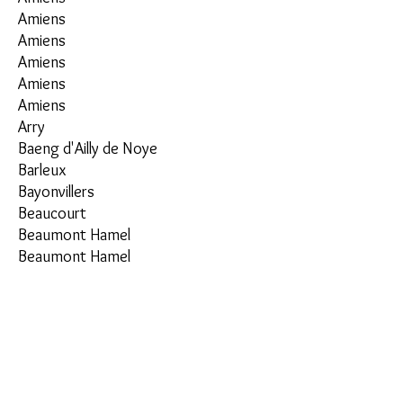
Amiens
Amiens
Amiens
Amiens
Amiens
Arry
Baeng d'Ailly de Noye
Barleux
Bayonvillers
Beaucourt
Beaumont Hamel
Beaumont Hamel
Becquigny
Beuvraignes
Boisbergues
Bray-lès-Mareuil
Caours et L'Heure
Cléry