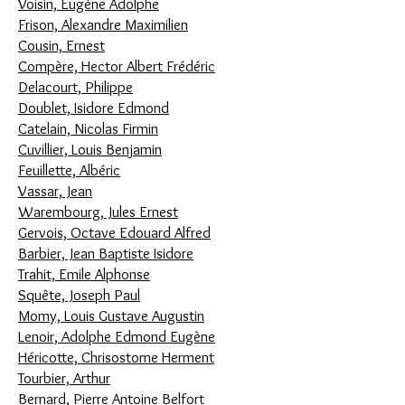
Voisin, Eugène Adolphe
Frison, Alexandre Maximilien
Cousin, Ernest
Compère, Hector Albert Frédéric
Delacourt, Philippe
Doublet, Isidore Edmond
Catelain, Nicolas Firmin
Cuvillier, Louis Benjamin
Feuillette, Albéric
Vassar, Jean
Warembourg, Jules Ernest
Gervois, Octave Edouard Alfred
Barbier, Jean Baptiste Isidore
Trahit, Emile Alphonse
Squête, Joseph Paul
Momy, Louis Gustave Augustin
Lenoir, Adolphe Edmond Eugène
Héricotte, Chrisostome Herment
Tourbier, Arthur
Bernard, Pierre Antoine Belfort