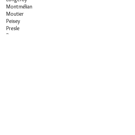
Montmélian
Moutier
Peisey
Presle
Pussy
Valloire