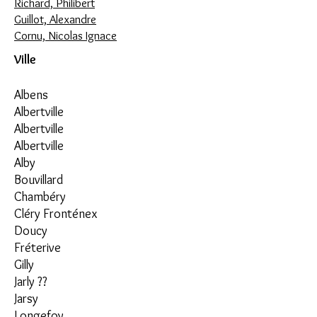
Richard, Philibert
Guillot, Alexandre
Cornu, Nicolas Ignace
Ville
Albens
Albertville
Albertville
Albertville
Alby
Bouvillard
Chambéry
Cléry Fronténex
Doucy
Fréterive
Gilly
Jarly ??
Jarsy
Longefoy