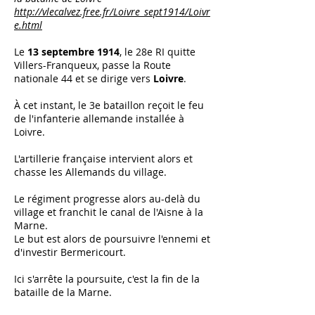
http://vlecalvez.free.fr/Loivre_sept1914/Loivr
e.html
Le
13 septembre 1914
, le 28e RI quitte
Villers-Franqueux, passe la Route
nationale 44 et se dirige vers
Loivre
.
À cet instant, le 3e bataillon reçoit le feu
de l'infanterie allemande installée à
Loivre.
L'artillerie française intervient alors et
chasse les Allemands du village.
Le régiment progresse alors au-delà du
village et franchit le canal de l'Aisne à la
Marne.
Le but est alors de poursuivre l'ennemi et
d'investir Bermericourt.
Ici s'arrête la poursuite, c'est la fin de la
bataille de la Marne.