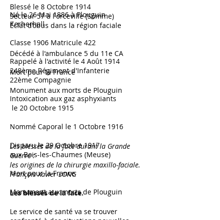
Blessé le 8 Octobre 1914
Né le 26 Mai 1886 à Plouguin
Secteur 57 à Forceville (Somme)
Kerherhall
​Éclat d’obus dans la région faciale
Classe 1906 Matricule 422
Décédé à l'ambulance 5 du 11e CA
Rappelé à l'activité le 4 Août 1914
248ème Régiment d'Infanterie
Mort pour la France
22ème Compagnie
Monument aux morts de Plouguin
Intoxication aux gaz asphyxiants
le 20 Octobre 1915
Nommé Caporal le 1 Octobre 1916
Disparu le 29 Octobre 1917
Les blessés de la face durant la Grande
aux Bois-les-Chaumes (Meuse)
Guerre :
les origines de la chirurgie maxillo-faciale.
Mort pour la France
François Xavier LONG
Monument aux morts de Plouguin
Les blessés de la face.
Le service de santé va se trouver