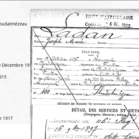
loudalmézeau
19 Décembre 1914
1915
e 1917