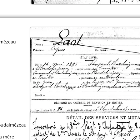
lmézeau
oudalmézeau
la mère