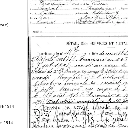
ovre)
re 1914
e 1914