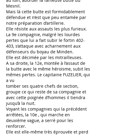
au loin, aborder la
fameuse butte du
Mesnil.
Mais là cette butte est formidablement
défendue et n’est que peu entamée par
notre
préparation d’artillerie.
Elle résiste aux assauts les plus furieux.
La 9e
compagnie, malgré les lourdes
pertes que lui a fait subir le fortin 402-
403, s’attaque
avec acharnement aux
défenseurs du boyau de Minden.
Elle est décimée par les mitrailleuses.
A sa droite, la 12e
, montée à l’assaut de
la
butte avec le même héroïsme, subit les
mêmes pertes. Le capitaine FUZELIER, qui
a vu
tomber ses quatre chefs de section,
groupe ce qui reste de sa compagnie et
avec cette poignée
d’hommes il tiendra
jusqu’à la nuit.
Voyant les compagnies qui la précédent
arrêtées, la 10e
, qui marche en
deuxième vague, a
serré pour les
renforcer.
Elle est elle-même très éprouvée et perd