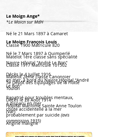
Le Moign Ange*
*Le Moicn sur MdH
Né le 21 Mars 1897 à Camaret
Le Moign François Louis
Classe 1900 Matricule 820
Né le 7 Mars 1897 à Quimperlé
Matelot 1ère classe sans spécialité
Navire Hôpital "André Le Bon"
Classe 1917 Matricule 101502
Décès le 4 Juillet 1916
Matelot 2ème classe Canonnier
en mer, à bord du Navire Hôpital "André
5e Dépôt des
Équipages
de la Flotte
Le Bon"
Toulon
Rapatrié pour troubles mentaux,
Décès le 28 Août 1914
a disparu en mer
Hôpital Maritime Sainte Anne Toulon
chute accidentelle à la mer
(Var)
probablement par suicide
(avis
commission 1935)
Angine maligne