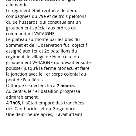
allemande.
Le régiment était renforcé de deux
compagnies du 79e et de trois pelotons
du 5e hussards, qui constituaient un
groupement spécial aux ordres du
commandant VARAIGNE.
Le plateau surmonté par les bois du
Sommet et de l’Observation fut l’objectif
assigné aux 1er et 2e bataillons du
régiment, le village de Hem celui du
groupement VARAIGNE qui devait ensuite
pousser jusqu’à la ferme Monacu et faire
la jonction avec le 1er corps colonial au
pont de Feuillères.
L’attaque se déclencha à
7 heures
.
Au centre, le 1er bataillon progressa
admirablement.
A
7h05
, il s’était emparé des tranchées
des Cantharides et du Gingembre.
Une demi-heure après, il avait atteint
presque tous ses objectifs.
La 3e compagnie avait capturé plus de
200 prisonniers; la 4e, partie en