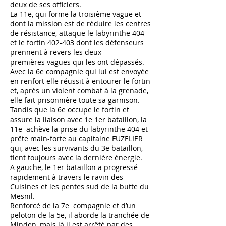
deux de ses officiers.
La 11e
,
qui forme la troisième vague et
dont la mission est de réduire les centres
de résistance, attaque
le labyrinthe 404
et le fortin 402-403 dont les défenseurs
prennent à revers les deux
premières
vagues qui les ont dépassés.
Avec la 6e
compagnie qui lui est envoyée
en renfort elle réussit à
entourer le fortin
et, après un violent combat à la grenade,
elle fait prisonnière toute sa
garnison.
Tandis que la 6e occupe le fortin et
assure la liaison avec 1e 1er bataillon, la
11e achève la prise du labyrinthe 404 et
prête main-forte au capitaine FUZELIER
qui, avec les survivants du 3e bataillon,
tient toujours avec la dernière énergie.
A gauche, le 1er bataillon a progressé
rapidement à travers le ravin des
Cuisines et les pentes sud de la butte du
Mesnil.
Renforcé de la 7e compagnie et d’un
peloton de la 5e, il aborde la tranchée de
Minden, mais là il est arrêté par des