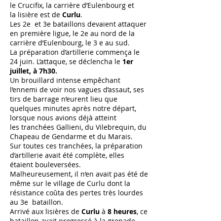
le Crucifix, la carrière d’Eulenbourg et
la lisière est de
Curlu
.
Les 2e et 3e bataillons devaient attaquer
en première ligue, le 2e au nord de la
carrière d’Eulenbourg, le 3 e au sud.
La préparation d’artillerie commença le
24 juin. L’attaque, se déclencha le
1er
juillet, à 7h30.
Un brouillard intense empêchant
l’ennemi de voir nos vagues d’assaut, ses
tirs de barrage n’eurent lieu que
quelques minutes après notre départ,
lorsque nous avions déjà atteint
les tranchées Gallieni, du Vilebrequin, du
Chapeau de Gendarme et du Marais.
Sur toutes ces tranchées, la préparation
d’artillerie avait été complète, elles
étaient bouleversées.
Malheureusement, il n’en avait pas été de
même sur le village de Curlu dont la
résistance coûta des pertes très lourdes
au 3e bataillon.
Arrivé aux lisières de
Curlu
à
8 heures
, ce
bataillon avait progressé à la grenade