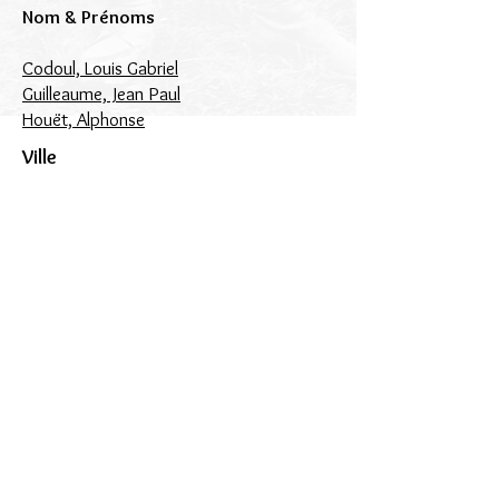
Nom & Prénoms
Codoul, Louis Gabriel
Guilleaume, Jean Paul
Houët, Alphonse
Ville
Gap
Serres
Villar d'Arène
Haut de page
© 2018 Patrick Milan. Créé
avec
Wix.com