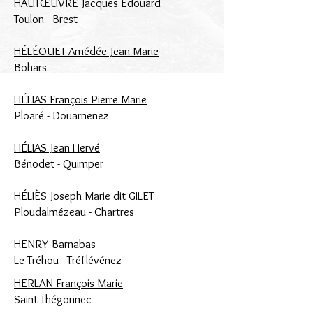
HAUTŒUVRE Jacques Édouard
Toulon -
Brest
HÉLÉOUET Amédée Jean Marie
Bohars
HÉLIAS François Pierre Marie
Ploaré -
Douarnenez
HÉLIAS Jean Hervé
Bénodet -
Quimper
HÉLIÈS Joseph Marie dit GILET
Ploudalmézeau -
Chartres
HENRY Barnabas
Le Tréhou -
Tréflévénez
HERLAN François Marie
Saint Thégonnec