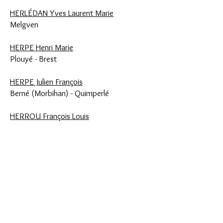
HERLÉDAN Yves Laurent Marie
Melgven
HERPE Henri Marie
Plouyé -
Brest
HERPE Julien François
Berné (Morbihan) -
Quimperlé
HERROU François Louis
Logonna Daoulas
HILLY Pierre
Élliant
HUELLEN Hervé Marie
Morlaix -
Saint Pierre Quilbignon
HUET Pierre Marie