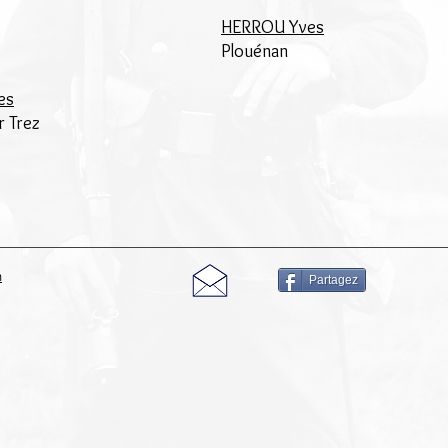
HERROU Yves
Plouénan
es
r Trez
m
Partagez