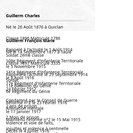
Guillerm Charles
Né le 26 Août 1876 à Guiclan
Classe 1896 Matricule 1786
Guillerm François Marie
Rappelé à l'activité le 1 Août 1914
Né le 14 Septembre 1877 à Taulé
Soldat 2ème classe
108e Régiment d'Infanterie Territoriale
Classe 1897 Matricule 3335
le 5 Novembre 1915
141e Régiment d'Infanterie Territoriale
Rappelé à l'activité le 29 Septembre 1914
le 9 Août 1916
Soldat
17e Régiment d'Infanterie Territoriale
11e Bataillon du Génie
24 Février 1917
6e Régiment du Génie
Condamné par le Conseil de Guerre
Réformé n°2 le 23 Février 1916
2 ans de prison
Aliénation mentale
le 17 Janvier 1917
2 Mois de prison
Maintenu réformé n°2 le 15 Mai 1915
Violence et voie de faits,
insultes et violence à sentinelle
Décès le 4 Juillet 1916