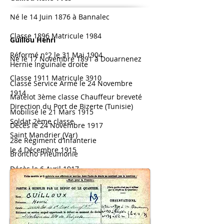
Né le 14 Juin 1876 à Bannalec
Classe 1896 Matricule 1984
Guillou Henri
Réformé n°2 le 31 Mai 1904
Né le 17 Novembre 1891 à Douarnenez
Hernie Inguinale droite
Classe 1911 Matricule 3910
Classé Service Armé le 24 Novembre
1914
Matelot 3ème classe Chauffeur breveté
Direction du Port de Bizerte (Tunisie)
Mobilisé le 21 Mars 1915
Soldat 2ème classe
Décès le 24 Novembre 1917
Saint Mandrier (Var)
28e Régiment
d’Infanterie
le 4 Décembre 1915
Broncho Pneumonie
Décès le 6 Avril 1917
Aubéguimont (Seine Maritime)
Suicide
Blessures faites volontairement