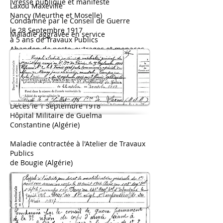
Ivresse publique et manifeste
Laxou Maxéville
Nancy (Meurthe et Moselle)
Condamné par le Conseil de Guerre
le 28 Septembre 1917
Maladie aggravée en service
à 5 ans de Travaux Publics
Abandon de poste, outrages et menaces
Écroué
le 16 Octobre 1917
à l'Atelier des Travaux Publics de Bougie
(Algérie)
Décès le 1 Septembre 1918
Hôpital Militaire de Guelma
Constantine (Algérie)
Maladie contractée à l'Atelier de Travaux
Publics
de Bougie (Algérie)