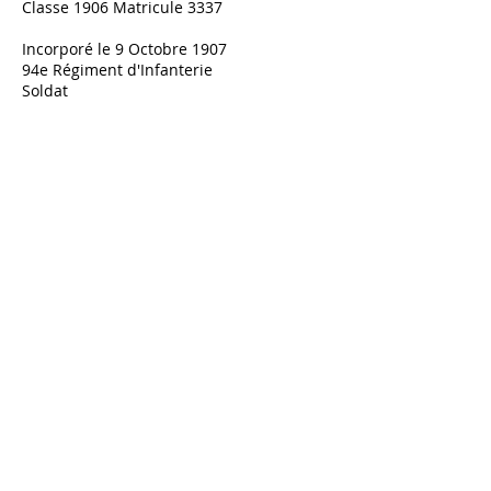
Classe 1906 Matricule 3337
Incorporé le 9 Octobre 1907
94e Régiment d'Infanterie
Soldat
Rappelé à l'activité le 2 Août 1914
Réformé temporairement n°2 avec
gratification
le 27 Mai 1916
Surdité totale provoquée par explosion
d'obus, bombe le 7 Mars 1915
Maintenu réformé le 28 Novembre 1916
Surdité totale provoquée par explosion
d'obus
N'a pas rejoint le 19e Régiment
d'Infanterie
le 25 Juin 1917 - Hospitalisation
Décès le 2 Novembre 1917
Hôpital Complémentaire n°66