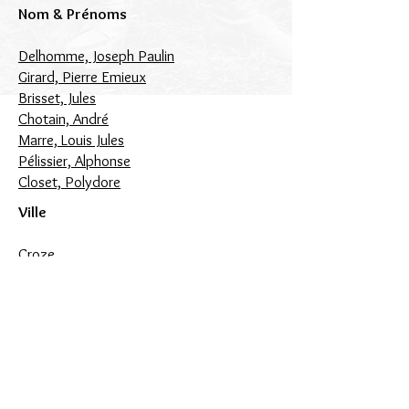
Nom & Prénoms
Delhomme, Joseph Paulin
Girard, Pierre Emieux
Brisset, Jules
Chotain, André
Marre, Louis Jules
Pélissier, Alphonse
Closet, Polydore
Ville
Croze
Die
Dieulefit
Larnage
Livron
Tain
Valence