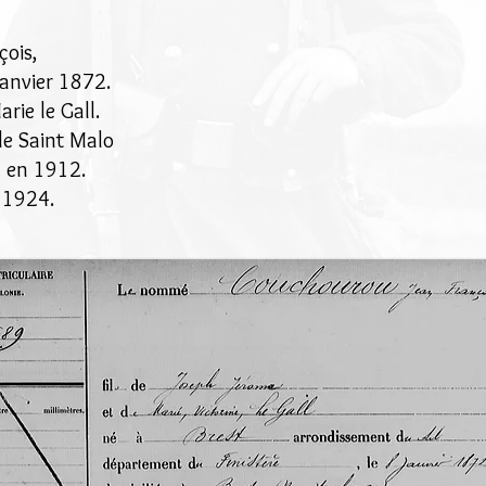
ois,
 janvier 1872.
rie le Gall.
de Saint Malo
 en 1912.
n 1924.