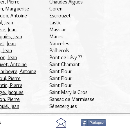
ier, Pierre
Chaudes Aigues
n, Marguerite
Coren
don, Antoine
Escrouzet
l, Jean
Lastic
sse, Jean
Massiac
quiès, Jean
Maurs
let, Jean
Naucelles
n, Jean
Pailherols
on, Jean
Pont de Lévy ??
vet, Antoine
Saint Chamant
aribeyre, Antoine
Saint Flour
ul, Pierre
Saint Flour
ntin, Pierre
Saint Flour
e, Jacques
Saint Mary le Cros
on, Pierre
Sansac de Marmiesse
quié, Jean
Sénezergues
m
Partagez