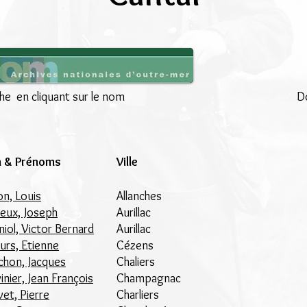
che en cliquant sur le nom
Do
 & Prénoms
Ville
n, Louis
Allanches
ieux, Joseph
Aurillac
niol, Victor Bernard
Aurillac
urs, Etienne
Cézens
chon, Jacques
Chaliers
inier, Jean François
Champagnac
vet, Pierre
Charliers