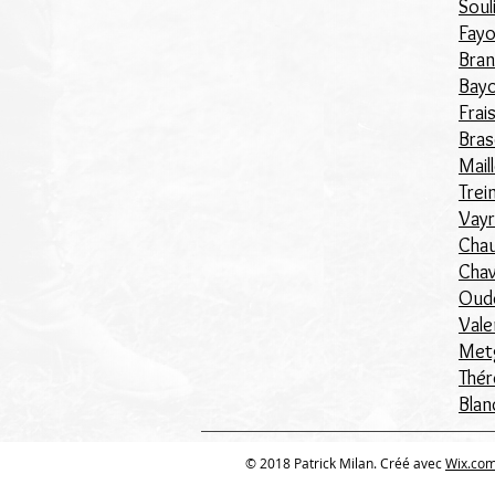
Soul
Fayo
Bran
Bayo
Frai
Bras
Mail
Trei
Vayr
Chau
Chav
Oudo
Vale
Metg
Thér
Blan
© 2018 Patrick Milan. Créé avec
Wix.co