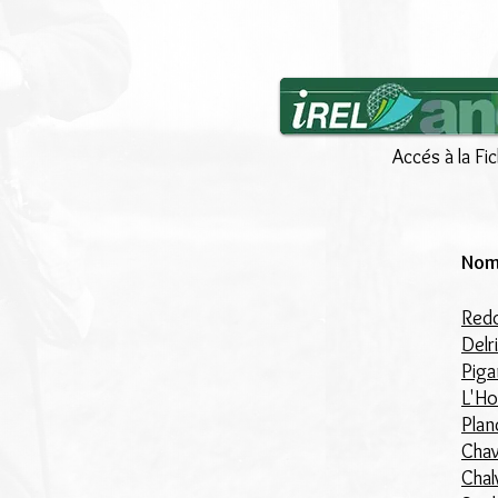
Accés à la Fi
Nom
Redo
Delr
Piga
L'Ho
Plan
Chav
Chal