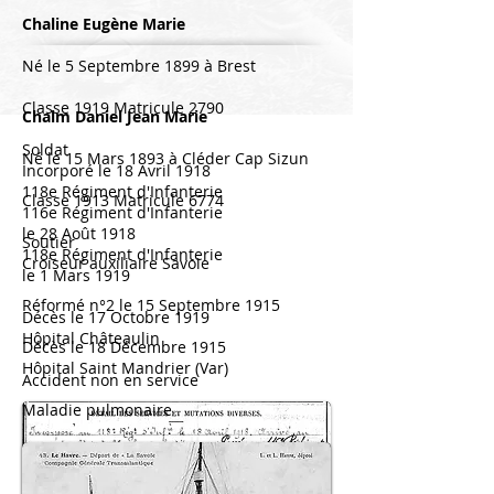
Chaline Eugène Marie
Né le 5 Septembre 1899 à Brest
Classe 1919 Matricule 2790
Chalm Daniel Jean Marie
Soldat
Né le 15 Mars 1893 à Cléder Cap Sizun
Incorporé le 18 Avril 1918
118e Régiment d'Infanterie
Classe 1913 Matricule 6774
116e Régiment d'Infanterie
le 28 Août 1918
Soutier
118e Régiment d'Infanterie
Croiseur auxiliaire Savoie
le 1 Mars 1919
Réformé n°2 le 15 Septembre 1915
Décès le 17 Octobre 1919
Hôpital Châteaulin
Décès le 18 Décembre 1915
Hôpital Saint Mandrier (Var)
Accident non en service
Maladie pulmonaire