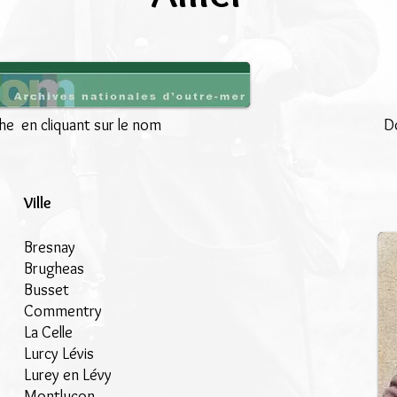
che en cliquant sur le nom
Do
Ville
Bresnay
Brugheas
Busset
Commentry
La Celle
Lurcy Lévis
Lurey en Lévy
Montluçon