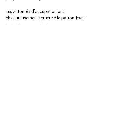
Les autorités d'occupation ont
chaleureusement remercié le patron Jean-
Louis Riou et son équipage.
Haut de page
© 2018 Patrick Milan. Créé
avec
Wix.com