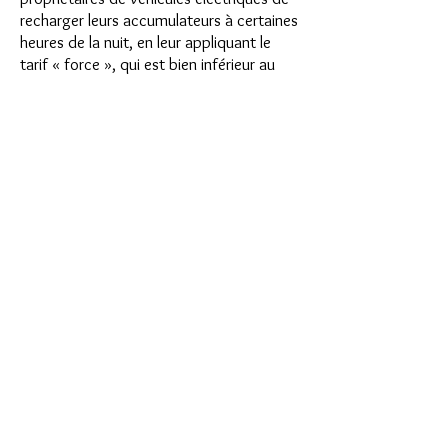
recharger leurs accumulateurs à certaines
heures de la nuit, en leur appliquant le
tarif « force », qui est bien inférieur au
tarif de ville.
« Pour les transporteurs, circulant sur de
petites distances, et pour les voyageurs
de commerce, l'utilisation de l'automobile
électrique est particulièrement
intéressante.
« Un voyageur de commerce veut-il
effectuer sa tournée dans une voiture
électrique ?
Il emporte avec lui son chargeur qui est
généralement peu encombrant.
« Ses batteries d'accumulateurs chargées
au départ lui permettent d'effectuer sans
s'arrêter de 80 à 100 kilomètres.