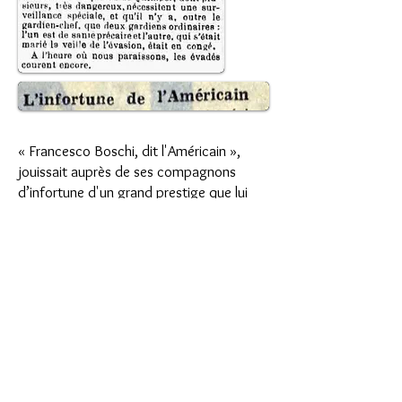
« Francesco Boschi, dit l'Américain »,
jouissait auprès de ses compagnons
d’infortune d'un grand prestige que lui
valaient ses qualités de débrouillard.
Il n'eut pas la patience d'attendre le
jugement du tribunal et, le 27 mars 1934,
il décidait de prendre le large.
Il était 18 heures.
Occupé à l’atelier commun, il
confectionna en toute hâte, a l'aide du
rafia qui sert à la fabrication des semelles