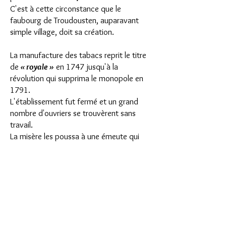
C'est à cette circonstance que le
faubourg de Troudousten, auparavant
simple village, doit sa création.
La manufacture des tabacs reprit le titre
de
« royale »
en 1747 jusqu'à la
révolution qui supprima le monopole en
1791.
L'établissement fut fermé et un grand
nombre d'ouvriers se trouvèrent sans
travail.
La misère les poussa à une émeute qui
éclata le 6 mai 1791 mais qui fut vite
réprimée par la troupe et la garde
nationale.
Par la suite, plusieurs industriels se
lancèrent dans la fabrication du tabac et
ils réussirent fort bien dans leurs