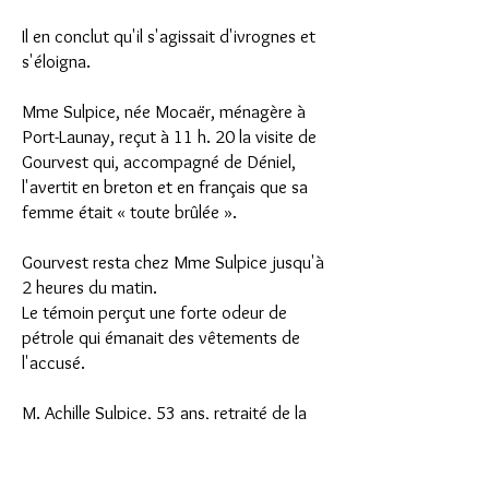
Il en conclut qu'il s'agissait d'ivrognes et
s'éloigna.
Mme Sulpice, née Mocaër, ménagère à
Port-Launay, reçut à 11 h. 20 la visite de
Gourvest qui, accompagné de Déniel,
l'avertit en breton et en français que sa
femme était « toute brûlée ».
Gourvest resta chez Mme Sulpice jusqu'à
2 heures du matin.
Le témoin perçut une forte odeur de
pétrole qui émanait des vêtements de
l'accusé.
M. Achille Sulpice, 53 ans, retraité de la
marine, à Port-Launay, raconte qu'averti
par sa femme de la visite de Gourvest et
Déniel, il se rendit à la Montagne.