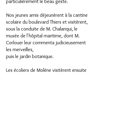
particulièrement le beau geste.
Nos jeunes amis déjeunèrent à la cantine
scolaire du boulevard Thiers et visitèrent,
sous la conduite de M. Chalanqui, le
musée de l'hôpital maritime, dont M.
Corlouer leur commenta judicieusement
les merveilles,
puis le jardin botanique.
Les écoliers de Molène visitèrent ensuite
l'arsenal et la ville avant de regagner la
colonie de Beauséjour,
d'où ils devaient regagner leurs foyers.