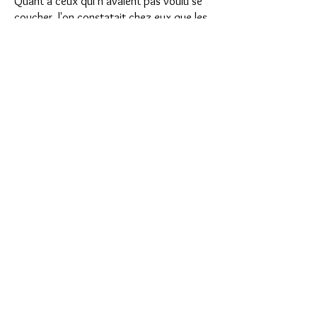
Quant à ceux qui n'avaient pas voulu se
coucher, l'on constatait chez eux que les
accessoires de cotillon dont ils étaient
encore affublés ne pouvaient cacher leur
fatigue.
Et cela donnait plus d'assurance et de
bien-être à ceux qui n'avaient pas voulu
ou pas pu prendre part aux nombreux
réveillons du Noël 1936.