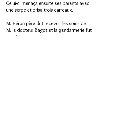
Celui-ci menaça ensuite ses parents avec
une serpe et brisa trois carreaux.
M. Péron père dut recevoir les soins de
M. le docteur Bagot et la gendarmerie fut
alertée.
Quant à Mme Péron, sous le coup de
l'émotion, elle dut s'aliter.
De très mauvais renseignements sont
fournis sur le compte de l'inculpé, qui
s'enivre depuis l'âge de 14 ans.
Le tribunal le condamne à deux mois de
prison.