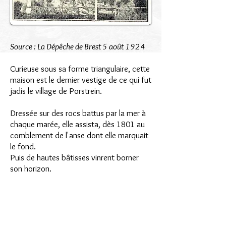
Source : La Dépêche de Brest 5 août 1924
Curieuse sous sa forme triangulaire, cette
maison est le dernier vestige de ce qui fut
jadis le village de Porstrein.
Dressée sur des rocs battus par la mer à
chaque marée, elle assista, dès 1801 au
comblement de l'anse dont elle marquait
le fond.
Puis de hautes bâtisses vinrent borner
son horizon.
Aujourd'hui, dominée par la muraille qui
borde les rampes du port de commerce,
surplombant un terre-plein que se
disputent ateliers et chantiers, elle