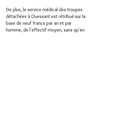
De plus, le service médical des troupes
détachées à Ouessant est rétribué sur la
base de neuf francs par an et par
homme, de l'effectif moyen, sans qu'en
aucun cas la somme mensuelle puisse
dépasser 300 francs.
Haut de page