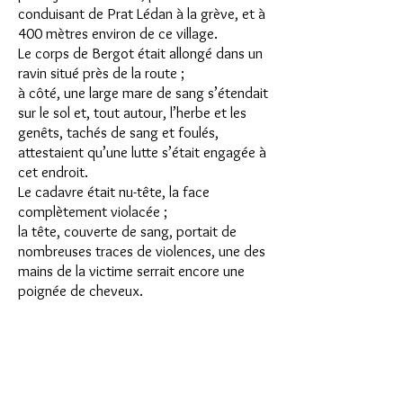
conduisant de Prat Lédan à la grève, et à
400 mètres environ de ce village.
Le corps de Bergot était allongé dans un
ravin situé près de la route ;
à côté, une large mare de sang s’étendait
sur le sol et, tout autour, l’herbe et les
genêts, tachés de sang et foulés,
attestaient qu’une lutte
s’était engagée à
cet endroit.
Le cadavre était nu-tête, la face
complètement violacée ;
la tête, couverte de sang, portait de
nombreuses traces
de violences, une des
mains de la victime serrait encore une
poignée de cheveux.
Toutes ces constatations faites par le
garde-champêtre, les gendarmes, le
docteur Caraës, accourus en toute hâte,
firent présumer que Bergot avait été la