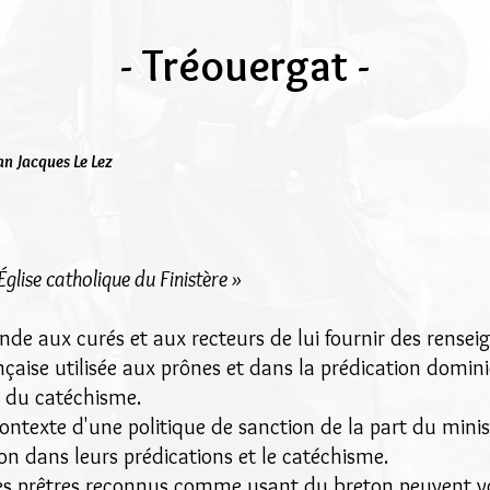
- Tréouergat -
an Jacques Le Lez
Église catholique du Finistère »
e aux curés et aux recteurs de lui fournir des rensei
çaise utilisée aux prônes et dans la prédication domini
t du catéchisme.
contexte d'une politique de sanction de la part du minis
on dans leurs prédications et le catéchisme.
les prêtres reconnus comme usant du breton peuvent vo