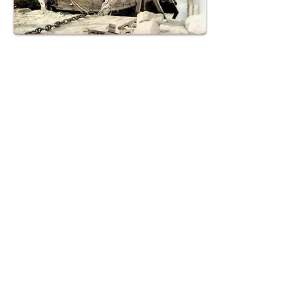
Grâce à cette couverture en avant, nos
escadres peuvent sortir sans être
signalées et se porter au large pour
accomplir la tâche qui leur serait dévolue.
Ouessant aurait été trop précieuse pour
un envahisseur.
Malgré les difficultés d'accès, elle serait
devenue une base d'opération contre
nous, un magasin de ravitaillement, un
hôpital pour les blessés.
Privés de cet appui, les flottes ennemies
devraient éviter ces parages farouches,
semés d'écueils terribles, où les îles
nombreuses cependant, mais minuscules
n'offrent aucun port et n'ont d'autres