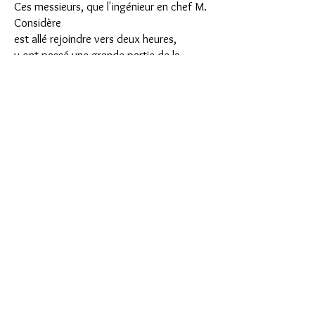
Ces messieurs, que l'ingénieur en chef M.
Considère
est allé rejoindre vers deux heures,
y ont passé une grande partie de la
journée.
Nous croyons savoir que la cause de
l'affaissement du sol dont nous avions
parlé doit être écartée.
Les recherches sont portées maintenant