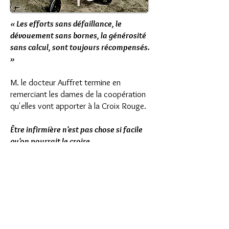
« Les efforts sans défaillance, le
dévouement sans bornes, la générosité
sans calcul, sont toujours récompensés.
»
M. le docteur Auffret termine en
remerciant les dames de la coopération
qu'elles vont apporter à la Croix Rouge.
Être infirmière n'est pas chose si facile
qu'on pourrait le croire.
Il y faut des qualités auxquelles les
femmes sont particulièrement aptes.
C'est pourquoi leur concours est réclamé
pour une œuvre dont elles ont déjà
compris le caractère hautement
patriotique.