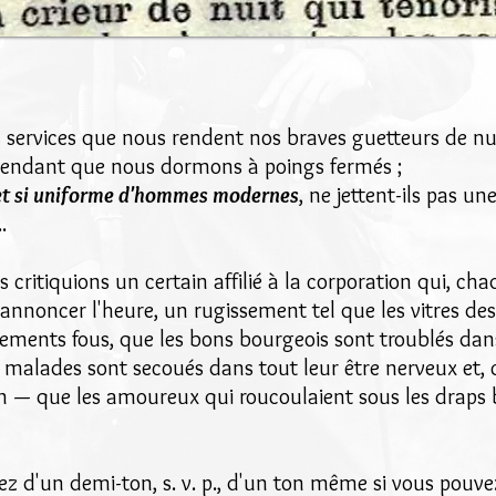
 services que nous rendent nos braves guetteurs de nui
pendant que nous dormons à poings fermés ;
e et si uniforme d'hommes modernes
, ne jettent-ils pas un
.
 critiquions un certain affilié à la corporation qui, ch
 annoncer l'heure, un rugissement tel que les vitres de
iements fous, que les bons bourgeois sont troublés da
malades sont secoués dans tout leur être nerveux et, c
on — que les amoureux qui roucoulaient sous les drap
ez d'un demi-ton, s. v. p., d'un ton même si vous pouvez