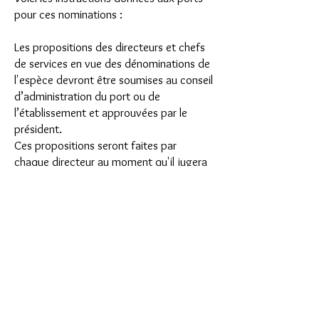
pour ces nominations :
Les propositions des directeurs et chefs
de services en vue des dénominations de
l'espèce devront être soumises au conseil
d’administration du port ou de
l’établissement et approuvées par le
président.
Ces propositions seront faites par
chaque directeur au moment qu'il jugera
opportun.
Il convient, d'ailleurs, de recommander
aux chefs de services de réserver
constamment un certain nombre
de nominations, afin de se ménager un
moyen de récompenser des faits
particuliers, services spéciaux,
actes de courage, etc.
Toute nomination d'ouvrier permanent