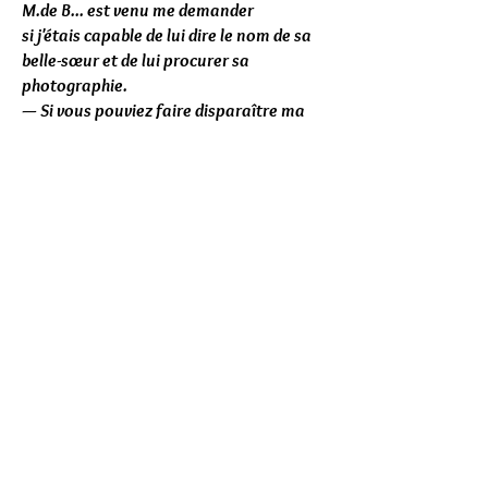
M.de B... est venu me demander
si j'étais capable de lui dire le nom de sa
belle-sœur et de lui procurer sa
photographie.
— Si vous pouviez faire disparaître ma
femme, ajouta-t-il, je vous donnerais
tout ce que vous voudrez.
Je lui répondis que je pouvais lui faire
connaître le nom et lui procurer le portrait
de sa belle-sœur, mais qu'il n'était pas
dans mes capacités de faire disparaître
sa femme. »
D. — Lui avez-vous dit le nom de sa belle-
sœur ?
— Oui, mais préalablement la femme
Cucu le lui avait habilement fait dire.
(Rires.)