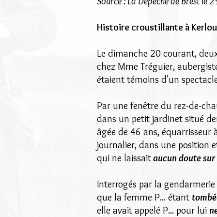
Source : La Dépêche de Brest le
Histoire croustillante à Kerlo
Le dimanche 20 courant, deux
chez Mme Tréguier, aubergist
étaient témoins d'un spectacle
Par une fenêtre du rez-de-cha
dans un petit jardinet situé de
âgée de 46 ans, équarrisseur à 
journalier, dans une position 
qui ne laissait
aucun doute sur l
Interrogés par la gendarmerie
que la femme P... étant
tombée
elle avait appelé P... pour lui
ne