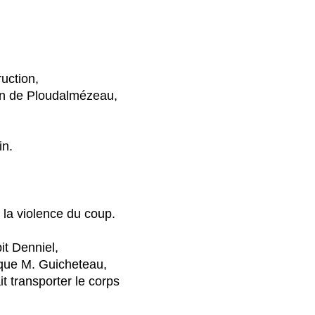
uction,
ain de Ploudalmézeau,
in.
 la violence du coup.
it Denniel,
t que M. Guicheteau,
it transporter le corps