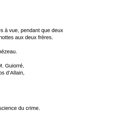
rdés à vue, pendant que deux
nottes aux deux frères.
mézeau.
M. Guiorré,
s d’Allain,
nscience du crime.