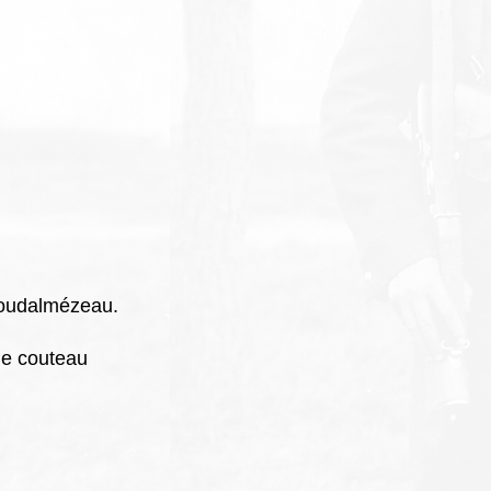
loudalmézeau.
de couteau