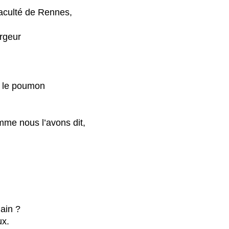
aculté de Rennes,
argeur
e le poumon
omme nous l’avons dit,
ain ?​
x.​