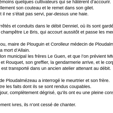
témoins quelques cultivateurs qui se hâtèrent d’accourir.
lement son couteau et le remet dans son gilet.
 il ne s’était pas servi, par-dessus une haie.
rrêtés et conduits dans le débit Denniel, où ils sont ga
 champêtre Le Bris, qui accourt aussitôt et passe les me
hou, maire de Plouguin et Corolleur médecin de Ploudal
a mort d’Allain.
lon municipal les frères Le Guen, et que l’on prévient M
t Rouquet, son greffier, la gendarmerie arrive, et le corp
est transporté dans un ancien atelier attenant au débit.
 de Ploudalmézeau a interrogé le meurtrier et son frère.
re les faits dont ils se sont rendus coupables.
 jour, complètement dégrisé, qu’ils ont eu une pleine co
ement ivres, ils n’ont cessé de chanter.