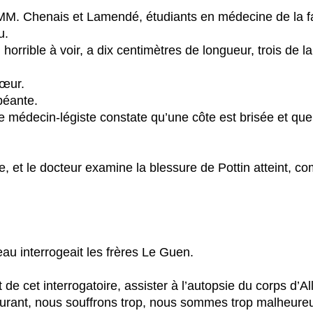
 MM. Chenais et Lamendé, étudiants en médecine de la f
u.
, horrible à voir, a dix centimètres de longueur, trois de l
cœur.
béante.
le médecin-légiste constate qu’une côte est brisée et qu
ée, et le docteur examine la blessure de Pottin atteint, c
u interrogeait les frères Le Guen.
 de cet interrogatoire, assister à l’autopsie du corps d’All
leurant, nous souffrons trop, nous sommes trop malheureu