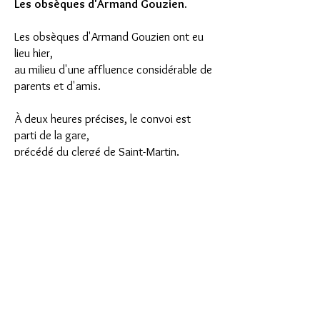
Les obsèques d'Armand Gouzien.
Les obsèques d'Armand Gouzien ont eu
lieu hier,
au milieu d'une affluence considérable de
parents et d'amis.
À deux heures précises, le convoi est
parti de la gare,
précédé du clergé de Saint-Martin.
Le cercueil disparaissait sous les fleurs.
Les cordons du poêle étaient tenus par
MM. Tesaard, capitaine de frégate ;
Jobard, docteur en médecine ; Boëlle et
Simon, propriétaires.
Le deuil était conduit par MM. Louis
Gouzien, agent comptable principal
en retraite, frère du défunt ;