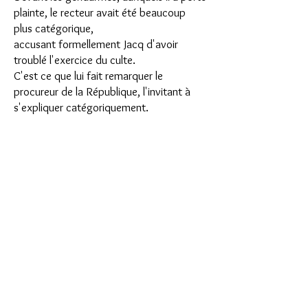
plainte, le recteur avait été beaucoup
plus catégorique,
accusant formellement Jacq d'avoir
troublé l'exercice du culte.
C'est ce que lui fait remarquer le
procureur de la République, l'invitant à
s'expliquer catégoriquement.
Finalement, le recteur déclare que Jacq a
bien pu empêcher quelques personnes
d'entendre le sermon,
que
les gendarmes ont mal rédigé leur
procès-verbal, enfin qu'il retire sa
plainte.
Mais il est trop tard.
Interrogé, Jacq répond qu’
il mendiait « à
voix raisonnable »
quand le recteur est
venu le
« bousculer »
.
Il a répondu qu'il avait bien le droit de