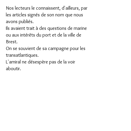
Nos lecteurs le connaissent, d'ailleurs, par
les articles signés de son nom que nous
avons publiés.
Ils avaient trait à des questions de marine
ou aux intérêts du port et de la ville de
Brest.
On se souvient de sa campagne pour les
transatlantiques.
L'amiral ne désespère pas de la voir
aboutir.
Il a foi dans les destinées de Brest, et
quand il écrivait ces jours derniers, dans
son appel aux électeurs du 3e canton :
« Je m'efforcerai de travailler au
développement de notre ville et comme
Brestois et comme marin »
,
il ne faisait pas là une simple et vulgaire
promesse :
Il disait ce qu'il fait déjà, dans la mesure