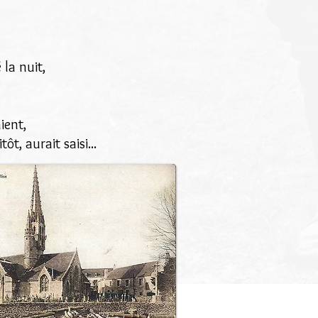
la nuit,
ient,
t, aurait saisi...