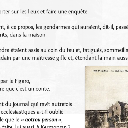
ter sur les lieux et faire une enquête.
 à ce propos, les gendarmes qui auraient, dit-il, passé 
its, dans la maison.
re étaient assis au coin du feu et, fatigués, sommeilla
udain par une maîtresse gifle et, étendant la main aussitô
 par le Figaro,
ire que c'est un conte.
 du journal qui ravit autrefois
ecclésiastiques a-t-il oublié
lle que le
« aotrou person »,
 faite, lui aussi, à Kermorvan ?