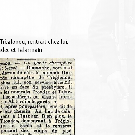
èglonou, rentrait chez lui,
oadec et Talarmain