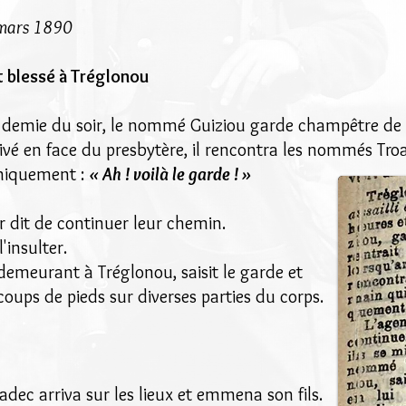
 mars 1890
t blessé à Tréglonou
 demie du soir, le nommé Guiziou garde champêtre de Tr
rivé en face du presbytère, il rencontra les nommés Tr
oniquement :
« Ah ! voilà le garde ! »
ur dit de continuer leur chemin.
l'insulter.
demeurant à Tréglonou, saisit le garde et
coups de pieds sur diverses parties du corps.
»
dec arriva sur les lieux et emmena son fils.