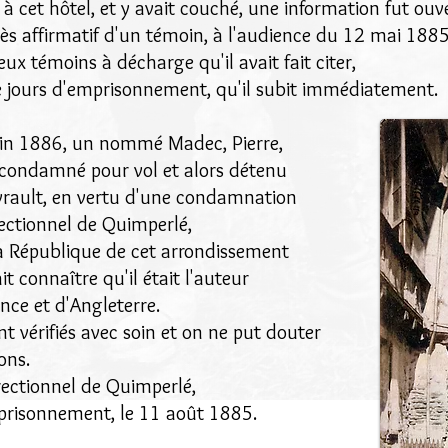
à cet hôtel, et y avait couché, une information fut ouve
s affirmatif d'un témoin, à l'audience du 12 mai 1885,
ux témoins à décharge qu'il avait fait citer,
e jours d'emprisonnement, qu'il subit immédiatement.
uin 1886, un nommé Madec, Pierre,
is condamné pour vol et alors détenu
vrault, en vertu d'une condamnation
rectionnel de Quimperlé,
la République de cet arrondissement
ait connaître qu'il était l'auteur
nce et d'Angleterre.
nt vérifiés avec soin et on ne put douter
ons.
rectionnel de Quimperlé,
prisonnement, le 11 août 1885.